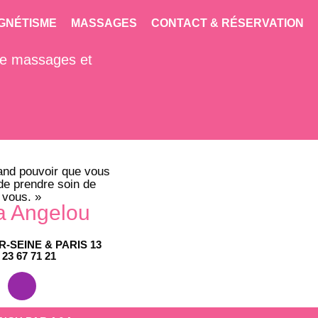
GNÉTISME
MASSAGES
CONTACT & RÉSERVATION
 de massages et
and pouvoir que vous
de prendre soin de
vous. »
 Angelou
-SEINE & PARIS 13
 23 67 71 21