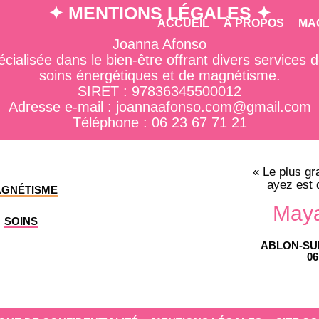
✦ MENTIONS LÉGALES ✦
ACCUEIL
À PROPOS
MA
Joanna Afonso
écialisée dans le bien-être offrant divers services
soins énergétiques et de magnétisme.
SIRET : 97836345500012
Adresse e-mail : joannaafonso.com@gmail.com
Téléphone : 06 23 67 71 21
« Le plus gr
ayez est 
GNÉTISME
Maya
SOINS
ABLON-SUR
06